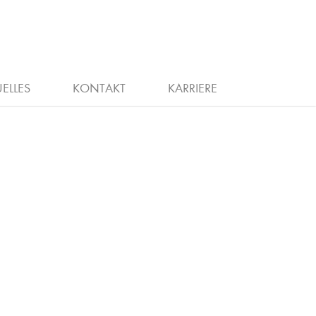
G
CHEIN
STELLENANZEIGEN
ELLES
KONTAKT
KARRIERE