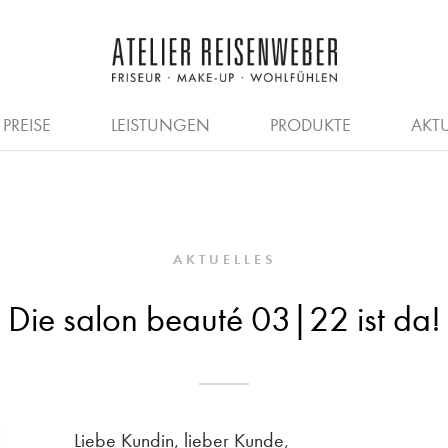
E
ILDUNG
ÄSTHETIKKOSMETIK
FRISEURE
SALON
QUER- & WIEDEREINSTIE
TEAM
HOMME
GUTS
PREISE
LEISTUNGEN
PRODUKTE
AKTU
AKTUELLES
Die salon beauté 03|22 ist da!
Liebe Kundin, lieber Kunde,