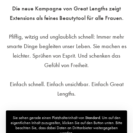
Die neue Kampagne von Great Lengths zeigt
Extensions als feines Beautytool für alle Frauen.
Pfiffig, witzig und unglaublich schnell: Immer mehr
smarte Dinge begleiten unser Leben. Sie machen es
leichter. Sprühen von Esprit. Und schenken das
Gefühl von Freiheit.
Einfach schnell. Einfach unsichtbar. Einfach Great
Lengths.
Sie sehen gerade einen Platzhalterinhalt von
Standard
. Um auf den
eigentlichen Inhalt zuzugreifen, klicken Sie auf den Button unten. Bitte
beachten Sie, dass dabei Daten an Drittanbieter weitergegeben
werden.