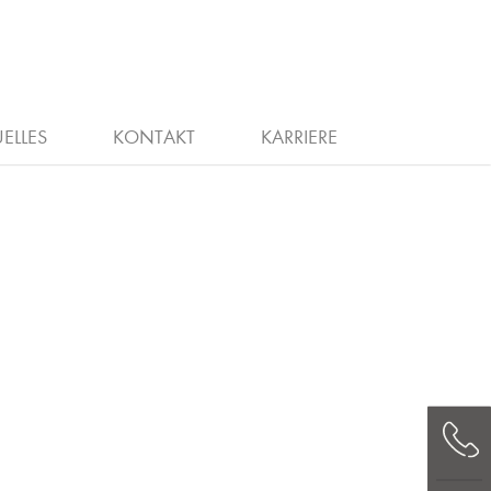
G
CHEIN
STELLENANZEIGEN
ELLES
KONTAKT
KARRIERE