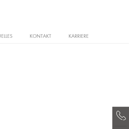
G
CHEIN
STELLENANZEIGEN
ELLES
KONTAKT
KARRIERE